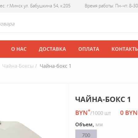
ес: г.Минск ул. Бабушкина 54, к.205
Время работы: Пн-чт: 8-30 
О НАС
ДОСТАВКА
ОПЛАТА
КОНТАКТ
Чайна-Боксы
Чайна-бокс 1
ЧАЙНА-БОКС 1
*
BYN
0 BYN
/1000 шт
Объем,
мм
700