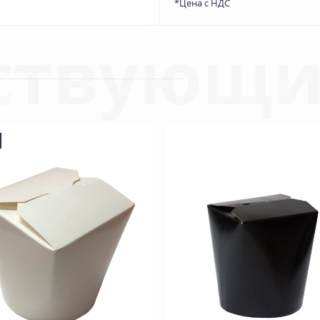
*Цена с НДС
ствующи