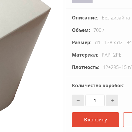
Описание:
Без дизайна
Объем:
700 /
Размер:
d1 - 138 x d2 - 94
Материал:
PAP+2PE
Плотность:
12+295+15 г/
Количество коробок:
В корзину