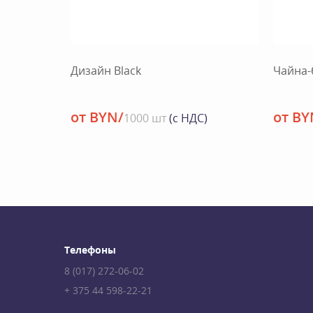
Дизайн Black
Чайна-
от BYN/
от BY
1000 шт
(с НДС)
Телефоны
8 (017) 272-06-02
+ 375 44 598-22-21