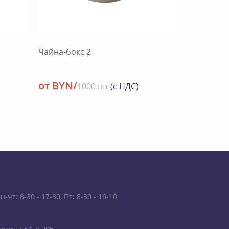
Чайна-бокс 2
от BYN/
1000 шт
(с НДС)
чт: 8-30 - 17-30, Пт: 8-30 - 16-10