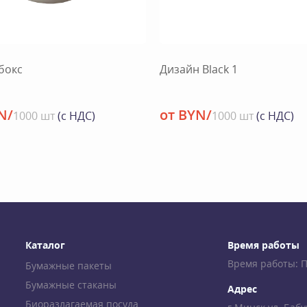
бокс
Дизайн Black 1
N/
от BYN/
1000 шт
(с НДС)
1000 шт
(с НДС)
Каталог
Время работы
Время работы: Пн-
Бумажные пакеты
Бумажные стаканы
Адрес
Биоразлагаемая посуда