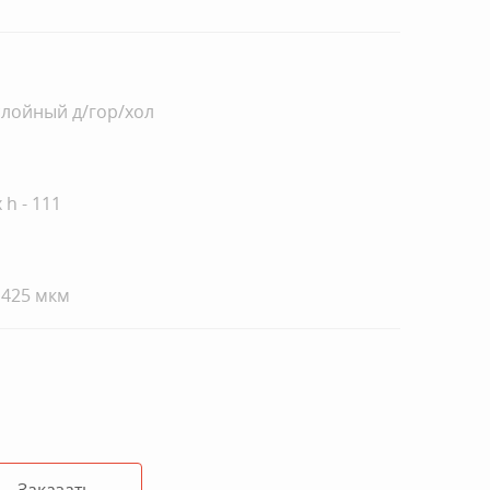
слойный д/гор/хол
x h - 111
 425 мкм