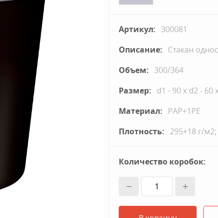
Артикул:
300081
Описание:
Стакан одно
Объем:
300/364
Размер:
d1 - 90 x d2 - 60 
Материал:
PAP+1PE
Плотность:
295+18 г/м2;
Количество коробок: