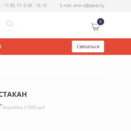
- 17-30, Пт: 8-30 - 16-10
E-mail: amik-o@paket.by
0
Ы
Связаться
СТАКАН
*
/коробка (1000 шт)