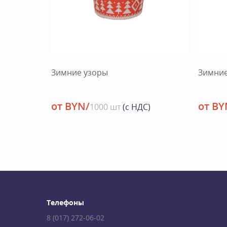
Зимние узоры
Зимние
от BYN/
от BY
1000 шт
(с НДС)
Телефоны
8 (017) 272-06-02