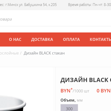
ес: г.Минск ул. Бабушкина 54, к.205
Время работы: Пн-чт: 8-30 
О НАС
ДОСТАВКА
ОПЛАТА
КОНТАКТ
ослойные
Дизайн BLACK стакан
ДИЗАЙН BLACK 
*
BYN
0 BYN
/1000 шт
Объем,
мм
300