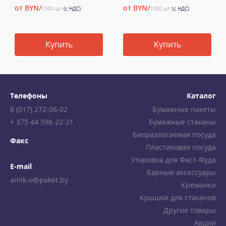
от BYN/
от BYN/
1000 шт
(с НДС)
1000 шт
(с НДС)
Купить
Купить
Телефоны
Каталог
8 (017) 272-06-02
Бумажные пакеты
+ 375 44 598-22-21
Бумажные стаканы
Биоразлагаемая посуда
Факс
Пластиковая посуда
Упаковка для Фаст-Фуда
E-mail
Барные аксессуары
amik-o@paket.by
Креманки
Крышки для стаканов
Другие товары
Акции