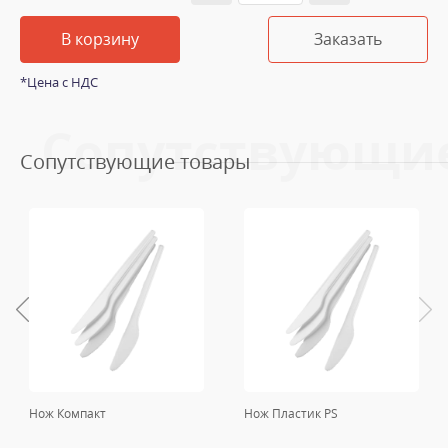
В корзину
Заказать
*Цена с НДС
Сопутствующи
Сопутствующие товары
Нож Компакт
Нож Пластик PS