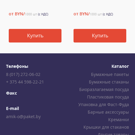
от BYN/
от BYN/
1000 шт
(с НДС)
1000 шт
(с НДС)
Купить
Купить
Телефоны
Каталог
8 (017) 272-06-02
Бумажные пакеты
+ 375 44 598-22-21
Бумажные стаканы
Биоразлагаемая посуда
Факс
Пластиковая посуда
Упаковка для Фаст-Фуда
E-mail
Барные аксессуары
amik-o@paket.by
Креманки
Крышки для стаканов
Другие товары