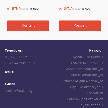
от BYN/
от BYN/
1000 шт
(с НДС)
1000 шт
(с НДС)
Купить
Купить
Телефоны
Каталог
8 (017) 272-06-02
Бумажные пакеты
+ 375 44 598-22-21
Бумажные стаканы
Биоразлагаемая посуда
Факс
Пластиковая посуда
Упаковка для Фаст-Фуда
E-mail
Барные аксессуары
amik-o@paket.by
Креманки
Крышки для стаканов
Другие товары