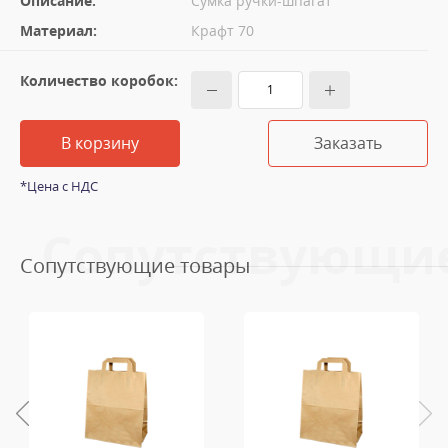
Описание:
Сумка ручки-шпагат
Материал:
Крафт 70
Количество коробок:
В корзину
Заказать
*Цена с НДС
Сопутствующи
Сопутствующие товары