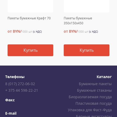
Пакеты бумажные Крафт 70
Пакеты бумажные
350х150х450
от BYN/
от BYN/
1000 шт
(с НДС)
1000 шт
(с НДС)
Купить
Купить
Телефоны
Каталог
8 (017) 272-06-02
Бумажные пакеты
+ 375 44 598-22-21
Бумажные стаканы
Биоразлагаемая посуда
Факс
Пластиковая посуда
Упаковка для Фаст-Фуда
E-mail
Барные аксессуары