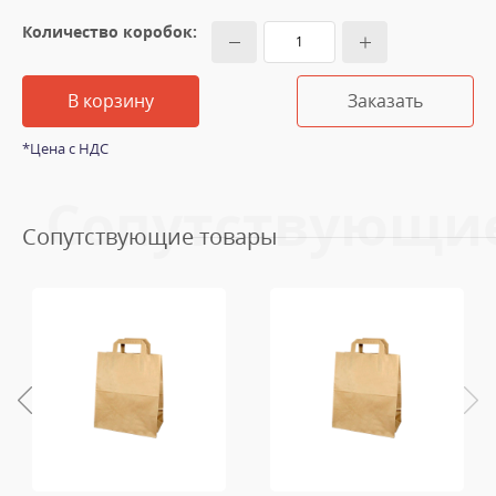
Количество коробок:
В корзину
Заказать
*Цена с НДС
Сопутствующи
Сопутствующие товары