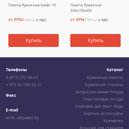
Пакеты бумажные Крафт 70
Пакеты бумажные
350х150х450
от BYN/
от BYN/
1000 шт
(с НДС)
1000 шт
(с НДС)
Купить
Купить
Телефоны
Каталог
8 (017) 272-06-02
Бумажные пакеты
+ 375 44 598-22-21
Бумажные стаканы
Биоразлагаемая посуда
Факс
Пластиковая посуда
Упаковка для Фаст-Фуда
E-mail
Барные аксессуары
amik-o@paket.by
Креманки
Крышки для стаканов