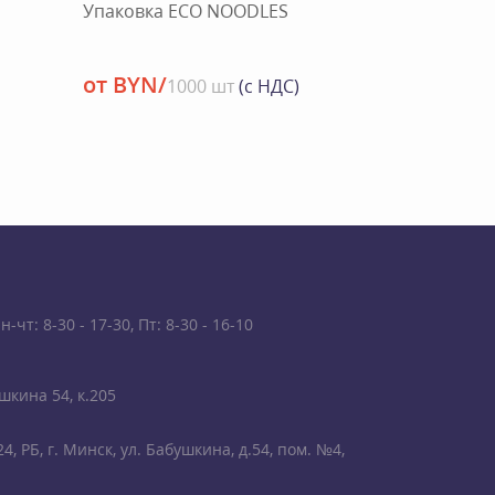
Упаковка ECO NOODLES
от BYN/
1000 шт
(с НДС)
чт: 8-30 - 17-30, Пт: 8-30 - 16-10
шкина 54, к.205
4, РБ, г. Минск, ул. Бабушкина, д.54, пом. №4,