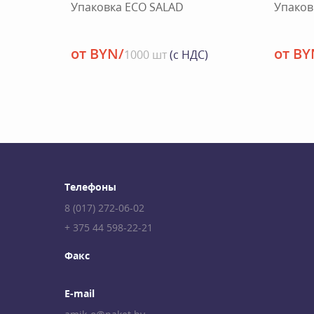
Упаковка ECO SALAD
Упаков
от BYN/
от BY
1000 шт
(с НДС)
Телефоны
8 (017) 272-06-02
+ 375 44 598-22-21
Факс
E-mail