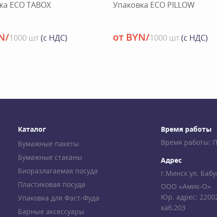
ка ECO TABOX
Упаковка ECO PILLOW
N/
от BYN/
1000 шт
(с НДС)
1000 шт
(с НДС)
Каталог
Время работы
Время работы: Пн-
Бумажные пакеты
Бумажные стаканы
Адрес
Биоразлагаемая посуда
г.Минск ул. Бабу
Пластиковая посуда
ООО «Амик-О»
Юр. адрес: 22002
Упаковка для Фаст-Фуда
каб.203
Барные аксессуары