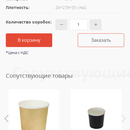
Плотность:
20+278+35 г/м2;
Количество коробок:
В корзину
Заказать
*Цена с НДС
Сопутствующи
Сопутствующие товары