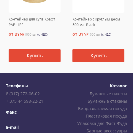
Контейнер для супа Крафт
Контейнер с круглым дном
PAP+1PE
500 мл. Black
от BYN/
от BYN/
1000 шт
(с НДС)
1000 шт
(с НДС)
Купить
Купить
Телефоны
Каталог
8 (017) 272-06-02
Бумажные пакеты
+ 375 44 598-22-21
Бумажные стаканы
Биоразлагаемая посуда
Факс
Пластиковая посуда
Упаковка для Фаст-Фуда
E-mail
Барные аксессуары