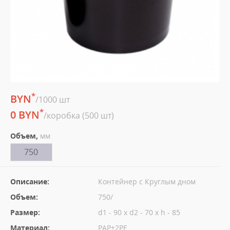
*
BYN
/1000 шт
*
0 BYN
/коробка (500 шт)
Объем,
мм
750
Описание:
Контейнер с Круглым дном
Объем:
750/
Размер:
d1 - 90 x d2 - 70 x h - 85
Материал:
PAP+2PE